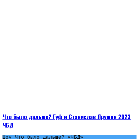
Что было дальше? Гуф и Станислав Ярушин 2023
ЧБД
Шоу Что было дальше? «ЧБД»