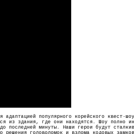
я адаптацией популярного корейского квест-шо
ся из здания, где они находятся. Шоу полно и
до последней минуты. Наши герои будут сталки
о решения головоломок и взлома кодовых замко