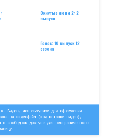
:
Окнутые люди 2: 2
в
выпуск
Голос: 10 выпуск 12
сезона
ru. Видео, используемое для оформления
ылка на видеофайл (код вставки видео),
я в свободном доступе для неограниченного
раницу.