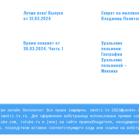
Лучше всех! Выпуск
Секрет на миллион
от 31.03.2024
Владимир Полито
Время покажет от
Уральские
30.03.2024. Часть 1
пельмени:
География
Уральских
пельменей –
Мексика
три онлайн бесплатно! Все права защищены.
smotri-tv-2023@yandex.
 smotri-tv.ru. Для оформления вебстраницы использована прямая сс
tube.com, rutube.ru и (или) на сайте правообладателя, находящиес
ю, посредством вставки соответствующего кода или ссылки на вебст