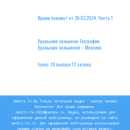
Время покажет от 30.03.2024. Часть 1
Уральские пельмени: География
Уральских пельменей – Мексика
Голос: 10 выпуск 12 сезона
Smotri-Tv.Ru Только легальное видео - смотри онлайн
бесплатно! Все права защищены.
smotri-tv-2023@yandex.ru. Видео, используемое для
оформления данной вебстраницы, не размещено на сайте
smotri-tv.ru. Для оформления вебстраницы использована
прямая ссылка на видеофайл (код вставки видео),