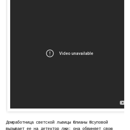
Домработница светской львицы Юлианы Юсуповой
вызывает ее на детектор лжи: она обвиняет свою