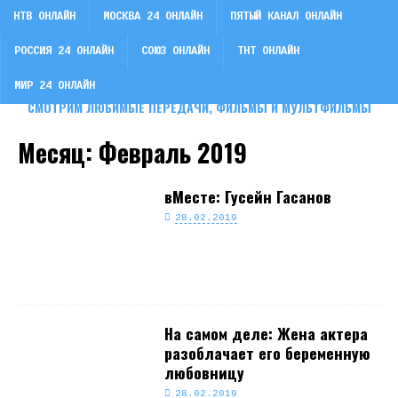
НТВ ОНЛАЙН
МОСКВА 24 ОНЛАЙН
ПЯТЫЙ КАНАЛ ОНЛАЙН
РОССИЯ 24 ОНЛАЙН
СОЮЗ ОНЛАЙН
ТНТ ОНЛАЙН
СМОТРИ ТВ
МИР 24 ОНЛАЙН
СМОТРИМ ЛЮБИМЫЕ ПЕРЕДАЧИ, ФИЛЬМЫ И МУЛЬТФИЛЬМЫ
Месяц:
Февраль 2019
вМесте: Гусейн Гасанов
28.02.2019
На самом деле: Жена актера
разоблачает его беременную
любовницу
28.02.2019