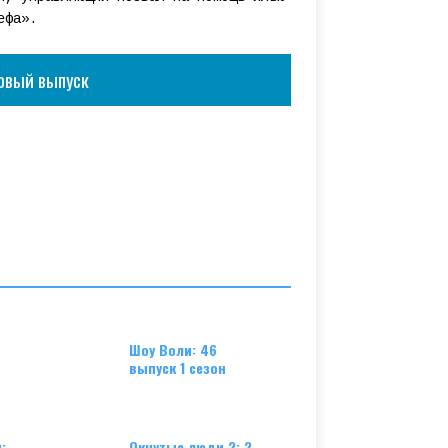
ефа».
овый выпуск
Шоу Воли: 46
выпуск 1 сезон
:
Окнутые люди 2: 2