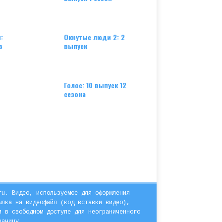
:
Окнутые люди 2: 2
в
выпуск
Голос: 10 выпуск 12
сезона
ru. Видео, используемое для оформления
ылка на видеофайл (код вставки видео),
я в свободном доступе для неограниченного
раницу.