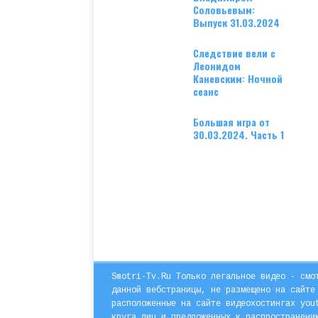
Соловьевым:
Выпуск 31.03.2024
Следствие вели с
Леонидом
Каневским: Ночной
сеанс
Большая игра от
30.03.2024. Часть 1
Smotri-Tv.Ru Только легальное видео - смо
данной вебстраницы, не размещено на сайте
расположенные на сайте видеохостингах you
круга лиц и предложенных к распространени