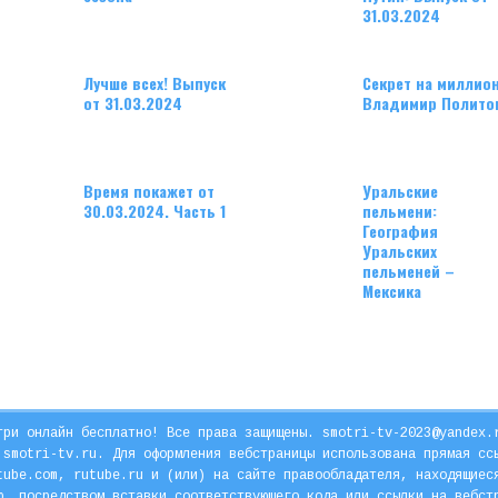
31.03.2024
Лучше всех! Выпуск
Секрет на миллион
от 31.03.2024
Владимир Полито
Время покажет от
Уральские
30.03.2024. Часть 1
пельмени:
География
Уральских
пельменей –
Мексика
три онлайн бесплатно! Все права защищены.
smotri-tv-2023@yandex.
 smotri-tv.ru. Для оформления вебстраницы использована прямая сс
tube.com, rutube.ru и (или) на сайте правообладателя, находящиес
ю, посредством вставки соответствующего кода или ссылки на вебст