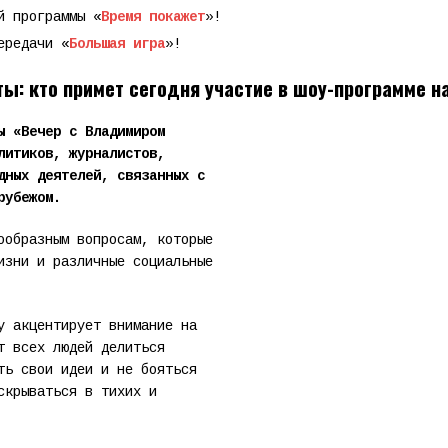
й программы «
Время покажет
»!
ередачи «
Большая игра
»!
: кто примет сегодня участие в шоу-программе н
ы «Вечер с Владимиром
литиков, журналистов,
дных деятелей, связанных с
рубежом.
ообразным вопросам, которые
изни и различные социальные
у акцентирует внимание на
т всех людей делиться
ть свои идеи и не бояться
скрываться в тихих и