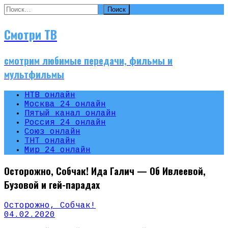
Найти:
Смотри ТВ
смотрим любимые передачи, фильмы и
мультфильмы
НТВ онлайн
Москва 24 онлайн
Пятый канал онлайн
Россия 24 онлайн
Союз онлайн
ТНТ онлайн
Мир 24 онлайн
Осторожно, Собчак! Ида Галич — Об Ивлеевой,
Бузовой и гей-парадах
Осторожно, Собчак!
04.02.2020