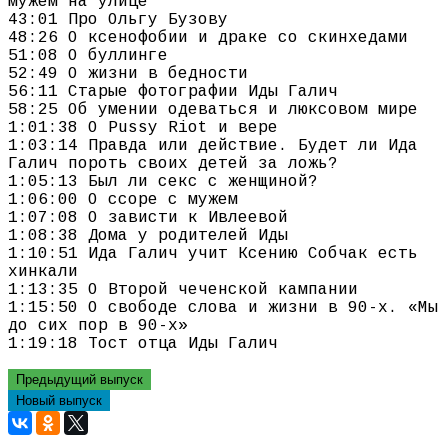
мужем на улице
43:01 Про Ольгу Бузову
48:26 О ксенофобии и драке со скинхедами
51:08 О буллинге
52:49 О жизни в бедности
56:11 Старые фотографии Иды Галич
58:25 Об умении одеваться и люксовом мире
1:01:38 О Pussy Riot и вере
1:03:14 Правда или действие. Будет ли Ида
Галич пороть своих детей за ложь?
1:05:13 Был ли секс с женщиной?
1:06:00 О ссоре с мужем
1:07:08 О зависти к Ивлеевой
1:08:38 Дома у родителей Иды
1:10:51 Ида Галич учит Ксению Собчак есть
хинкали
1:13:35 О Второй чеченской кампании
1:15:50 О свободе слова и жизни в 90-х. «Мы
до сих пор в 90-х»
1:19:18 Тост отца Иды Галич
Предыдущий выпуск
Новый выпуск