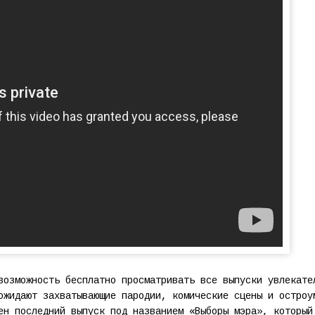
возможность бесплатно просматривать все выпуски увлекате
ожидают захватывающие пародии, комические сцены и остроу
ен последний выпуск под названием «Выборы мэра», который