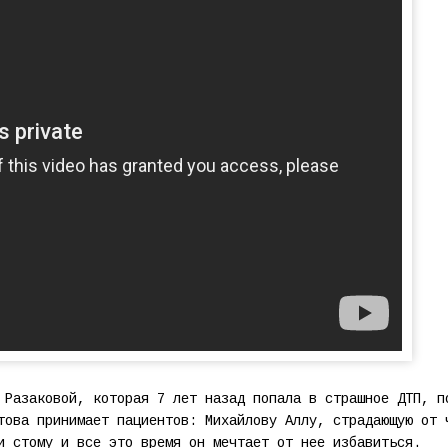
 Разаковой, которая 7 лет назад попала в страшное ДТП, п
това принимает пациентов: Михайлову Аллу, страдающую от 
и стому и все это время он мечтает от нее избавиться.