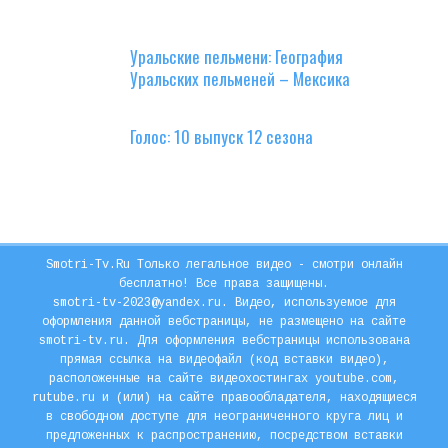
Уральские пельмени: География
Уральских пельменей – Мексика
Голос: 10 выпуск 12 сезона
Smotri-Tv.Ru Только легальное видео - смотри онлайн
бесплатно! Все права защищены.
smotri-tv-2023@yandex.ru. Видео, используемое для
оформления данной вебстраницы, не размещено на сайте
smotri-tv.ru. Для оформления вебстраницы использована
прямая ссылка на видеофайл (код вставки видео),
расположенные на сайте видеохостингах youtube.com,
rutube.ru и (или) на сайте правообладателя, находящиеся
в свободном доступе для неограниченного круга лиц и
предложенных к распространению, посредством вставки