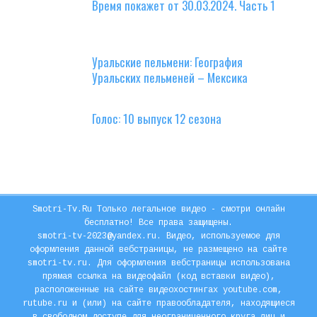
Время покажет от 30.03.2024. Часть 1
Уральские пельмени: География
Уральских пельменей – Мексика
Голос: 10 выпуск 12 сезона
Smotri-Tv.Ru Только легальное видео - смотри онлайн
бесплатно! Все права защищены.
smotri-tv-2023@yandex.ru. Видео, используемое для
оформления данной вебстраницы, не размещено на сайте
smotri-tv.ru. Для оформления вебстраницы использована
прямая ссылка на видеофайл (код вставки видео),
расположенные на сайте видеохостингах youtube.com,
rutube.ru и (или) на сайте правообладателя, находящиеся