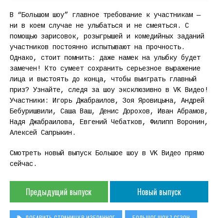
В “Большом шоу” главное требование к участникам —
ни в коем случае не улыбаться и не смеяться. С
помощью зарисовок, розыгрышей и комедийных заданий
участников постоянно испытывают на прочность.
Однако, стоит помнить: даже намек на улыбку будет
замечен! Кто сумеет сохранить серьезное выражение
лица и выстоять до конца, чтобы выиграть главный
приз? Узнайте, следя за шоу эксклюзивно в VK Видео!
Участники: Игорь Джабраилов, Зоя Яровицына, Андрей
Бебуришвили, Саша Ваш, Денис Дорохов, Иван Абрамов,
Надя Джабраилова, Евгений Чебатков, Филипп Воронин,
Алексей Сапрыкин.
Смотреть новый выпуск Большое шоу в VK Видео прямо
сейчас.
Предыдущий выпуск
Новый выпуск
ДОБАВИТЬ СТРАНИЦУ В ИЗБРАННОЕ
БОЛЬШОЕ ШОУ 7 СЕЗОН