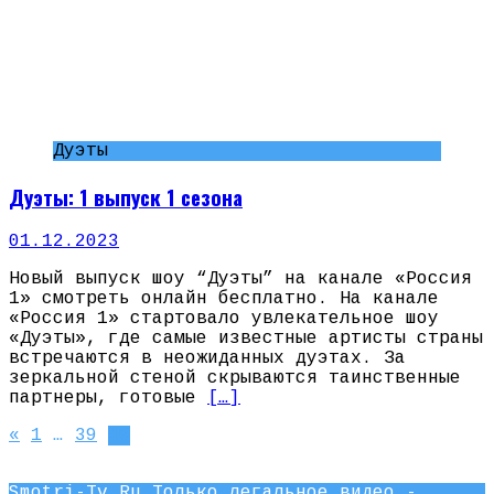
Дуэты
Дуэты: 1 выпуск 1 сезона
01.12.2023
Новый выпуск шоу “Дуэты” на канале «Россия
1» смотреть онлайн бесплатно. На канале
«Россия 1» стартовало увлекательное шоу
«Дуэты», где самые известные артисты страны
встречаются в неожиданных дуэтах. За
зеркальной стеной скрываются таинственные
партнеры, готовые
[…]
Навигация
«
1
…
39
40
по
Smotri-Tv.Ru Только легальное видео -