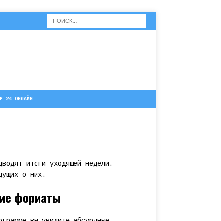
Р 24 ОНЛАЙН
дводят итоги уходящей недели.
дущих о них.
жие форматы
ограмме вы увидите абсурдные